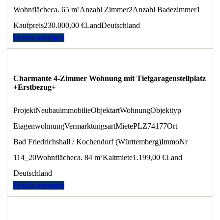
Wohnfläche
ca. 65 m²
Anzahl Zimmer
2
Anzahl Badezimmer
1
Kaufpreis
230.000,00 €
Land
Deutschland
Details anzeigen
Charmante 4-Zimmer Wohnung mit Tiefgaragenstellplatz
+Erstbezug+
Projekt
Neubauimmobilie
Objektart
Wohnung
Objekttyp
Etagenwohnung
Vermarktungsart
Miete
PLZ
74177
Ort
Bad Friedrichshall / Kochendorf (Württemberg)
ImmoNr
114_20
Wohnfläche
ca. 84 m²
Kaltmiete
1.199,00 €
Land
Deutschland
Details anzeigen