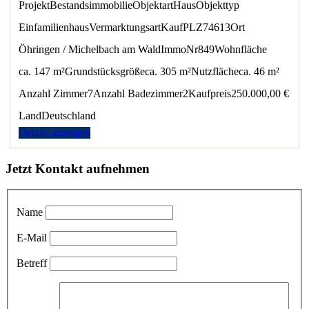
Projekt
Bestandsimmobilie
Objektart
Haus
Objekttyp
Einfamilienhaus
Vermarktungsart
Kauf
PLZ
74613
Ort
Öhringen / Michelbach am Wald
ImmoNr
849
Wohnfläche
ca. 147 m²
Grundstücksgröße
ca. 305 m²
Nutzfläche
ca. 46 m²
Anzahl Zimmer
7
Anzahl Badezimmer
2
Kaufpreis
250.000,00 €
Land
Deutschland
Details anzeigen
Jetzt Kontakt aufnehmen
Name
E-Mail
Betreff