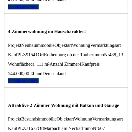
Details anzeigen
4-Zimmerwohnung im Hauscharakter!
Projekt
Neubauimmobilie
Objektart
Wohnung
Vermarktungsart
Kauf
PLZ
91541
Ort
Rothenburg ob der Tauber
ImmoNr
488_13
Wohnfläche
ca. 111 m²
Anzahl Zimmer
4
Kaufpreis
544.000,00 €
Land
Deutschland
Details anzeigen
Attraktive 2-Zimmer-Wohnung mit Balkon und Garage
Projekt
Bestandsimmobilie
Objektart
Wohnung
Vermarktungsart
Kauf
PLZ
71672
Ort
Marbach am Neckar
ImmoNr
667