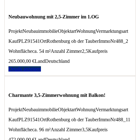
Neubauwohnung mit 2,5-Zimmer im 1.OG
Projekt
Neubauimmobilie
Objektart
Wohnung
Vermarktungsart
Kauf
PLZ
91541
Ort
Rothenburg ob der Tauber
ImmoNr
488_2
Wohnfläche
ca. 54 m²
Anzahl Zimmer
2,5
Kaufpreis
265.000,00 €
Land
Deutschland
Details anzeigen
Charmante 3,5-Zimmerwohnung mit Balkon!
Projekt
Neubauimmobilie
Objektart
Wohnung
Vermarktungsart
Kauf
PLZ
91541
Ort
Rothenburg ob der Tauber
ImmoNr
488_11
Wohnfläche
ca. 96 m²
Anzahl Zimmer
3,5
Kaufpreis
472.000,00 €
Land
Deutschland