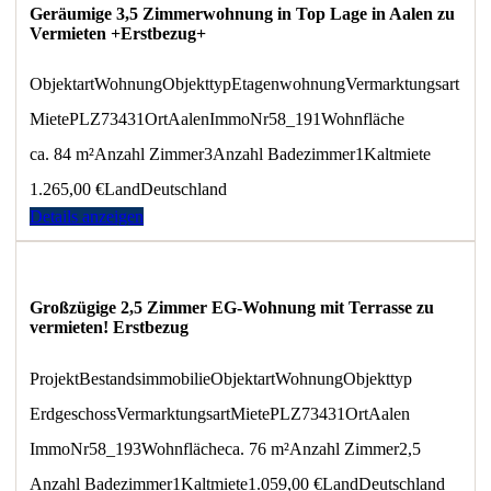
Geräumige 3,5 Zimmerwohnung in Top Lage in Aalen zu
Vermieten +Erstbezug+
Objektart
Wohnung
Objekttyp
Etagenwohnung
Vermarktungsart
Miete
PLZ
73431
Ort
Aalen
ImmoNr
58_191
Wohnfläche
ca. 84 m²
Anzahl Zimmer
3
Anzahl Badezimmer
1
Kaltmiete
1.265,00 €
Land
Deutschland
Details anzeigen
Großzügige 2,5 Zimmer EG-Wohnung mit Terrasse zu
vermieten! Erstbezug
Projekt
Bestandsimmobilie
Objektart
Wohnung
Objekttyp
Erdgeschoss
Vermarktungsart
Miete
PLZ
73431
Ort
Aalen
ImmoNr
58_193
Wohnfläche
ca. 76 m²
Anzahl Zimmer
2,5
Anzahl Badezimmer
1
Kaltmiete
1.059,00 €
Land
Deutschland