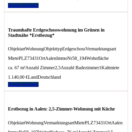
Details anzeigen
Traumhafte Erdgeschosswohnung im Grünen in
Stadtnähe *Erstbezug*
Objektart
Wohnung
Objekttyp
Erdgeschoss
Vermarktungsart
Miete
PLZ
73431
Ort
Aalen
ImmoNr
58_194
Wohnfläche
ca. 67 m²
Anzahl Zimmer
2,5
Anzahl Badezimmer
1
Kaltmiete
1.140,00 €
Land
Deutschland
Details anzeigen
Erstbezug in Aalen: 2,5-Zimmer-Wohnung mit Küche
Objektart
Wohnung
Vermarktungsart
Miete
PLZ
73431
Ort
Aalen