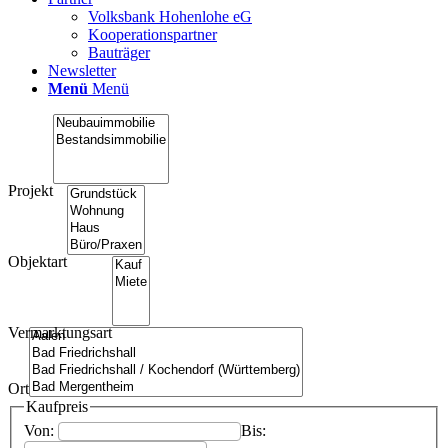
Volksbank Hohenlohe eG
Kooperationspartner
Bauträger
Newsletter
Menü
Menü
Projekt
Objektart
Vermarktungsart
Ort
Kaufpreis
Von:
Bis: