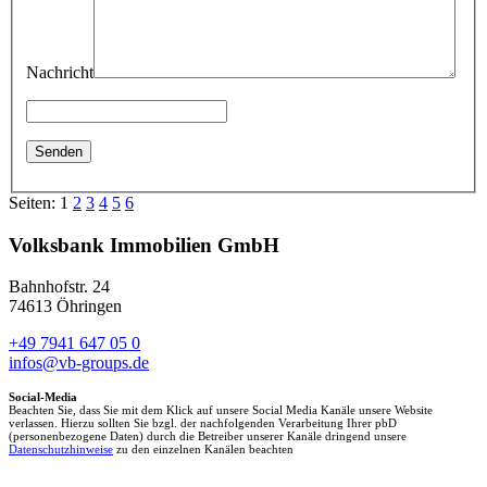
Nachricht
Seiten:
1
2
3
4
5
6
Volksbank Immobilien GmbH
Bahnhofstr. 24
74613 Öhringen
+49 7941 647 05 0
infos@vb-groups.de
Social-Media
Beachten Sie, dass Sie mit dem Klick auf unsere Social Media Kanäle unsere Website
verlassen. Hierzu sollten Sie bzgl. der nachfolgenden Verarbeitung Ihrer pbD
(personenbezogene Daten) durch die Betreiber unserer Kanäle dringend unsere
Datenschutzhinweise
zu den einzelnen Kanälen beachten