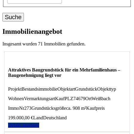
Immobilienangebot
Insgesamt wurden 71 Immobilien gefunden.
Attraktives Baugrundstück für ein Mehrfamilienhaus –
Baugenehmigung liegt vor
Projekt
Bestandsimmobilie
Objektart
Grundstück
Objekttyp
Wohnen
Vermarktungsart
Kauf
PLZ
74679
Ort
Weißbach
ImmoNr
273
Grundstücksgröße
ca. 908 m²
Kaufpreis
199.000,00 €
Land
Deutschland
Details anzeigen