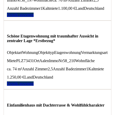
ImmoNr
58_197
Wohnfläche
ca. 76 m²
Anzahl Zimmer
2,5
Anzahl Badezimmer
1
Kaltmiete
1.100,00 €
Land
Deutschland
Details anzeigen
Schöne Etagenwohnung mit traumhafter Aussicht in
zentraler Lage *Erstbezug*
Objektart
Wohnung
Objekttyp
Etagenwohnung
Vermarktungsart
Miete
PLZ
73431
Ort
Aalen
ImmoNr
58_210
Wohnfläche
ca. 74 m²
Anzahl Zimmer
2,5
Anzahl Badezimmer
1
Kaltmiete
1.250,00 €
Land
Deutschland
Details anzeigen
Einfamilienhaus mit Dachterrasse & Wohlfühlcharakter