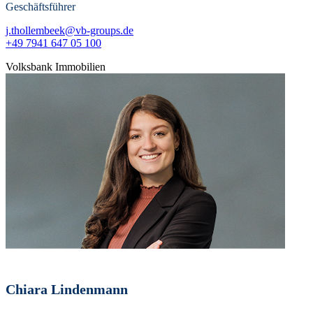
Geschäftsführer
j.thollembeek@vb-groups.de
+49 7941 647 05 100
Volksbank Immobilien
Chiara Lindenmann