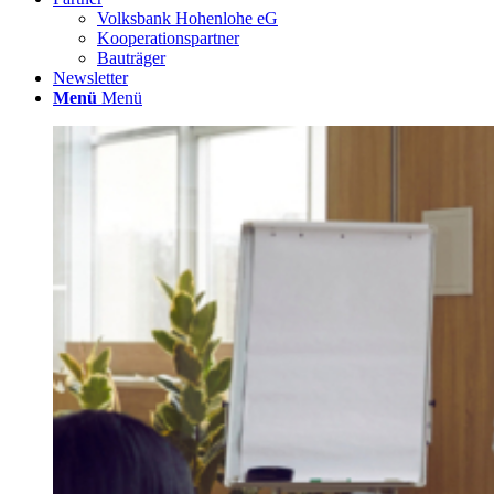
Volksbank Hohenlohe eG
Kooperationspartner
Bauträger
Newsletter
Menü
Menü