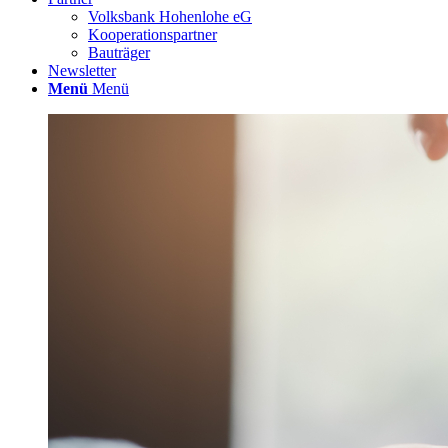
Volksbank Hohenlohe eG
Kooperationspartner
Bauträger
Newsletter
Menü
Menü