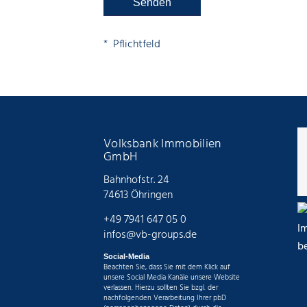
* Pflichtfeld
Volksbank Immobilien
GmbH
Bahnhofstr. 24
74613 Öhringen
+49 7941 647 05 0
infos@vb-groups.de
Social-Media
Beachten Sie, dass Sie mit dem Klick auf
unsere Social Media Kanäle unsere Website
verlassen. Hierzu sollten Sie bzgl. der
nachfolgenden Verarbeitung Ihrer pbD