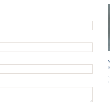
I
s
+