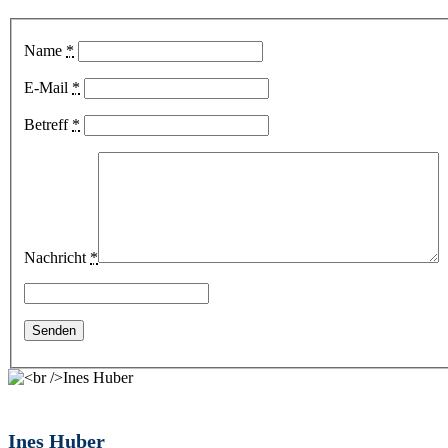
Name
*
E-Mail
*
Betreff
*
Nachricht
*
Ines Huber