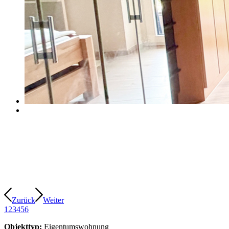
Zurück
Weiter
1
2
3
4
5
6
Objekttyp:
Eigentumswohnung