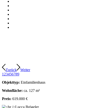
Zurück
Weiter
1
2
3
4
5
6
7
8
9
Objekttyp:
Einfamilienhaus
Wohnfläche:
ca. 127 m²
Preis:
619.000 €