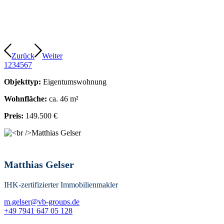
Zurück
Weiter
1
2
3
4
5
6
7
Objekttyp:
Eigentumswohnung
Wohnfläche:
ca. 46 m²
Preis:
149.500 €
Matthias Gelser
IHK-zertifizierter Immobilienmakler
m.gelser@vb-groups.de
+49 7941 647 05 128