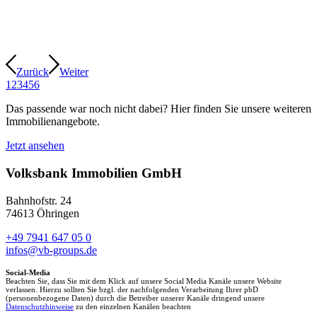
Zurück
Weiter
1
2
3
4
5
6
Das passende war noch nicht dabei? Hier finden Sie unsere weiteren
Immobilienangebote.
Jetzt ansehen
Volksbank Immobilien GmbH
Bahnhofstr. 24
74613 Öhringen
+49 7941 647 05 0
infos@vb-groups.de
Social-Media
Beachten Sie, dass Sie mit dem Klick auf unsere Social Media Kanäle unsere Website
verlassen. Hierzu sollten Sie bzgl. der nachfolgenden Verarbeitung Ihrer pbD
(personenbezogene Daten) durch die Betreiber unserer Kanäle dringend unsere
Datenschutzhinweise
zu den einzelnen Kanälen beachten