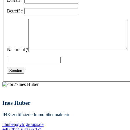
E-Mail
*
Betreff
*
Nachricht
*
Ines Huber
IHK-zertifizierte Immobilienmaklerin
i.huber@vb-groups.de
+49 7941 647 05 131