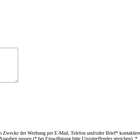
 Zwecke der Werbung per E-Mail, Telefon und/oder Brief* kontaktieren
gaben passen (* bei Einwilligung bitte Unzutreffendes streichen).
*