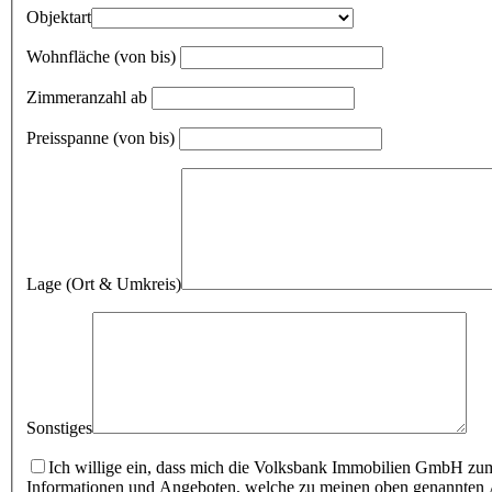
Objektart
Wohnfläche (von bis)
Zimmeranzahl ab
Preisspanne (von bis)
Lage (Ort & Umkreis)
Sonstiges
Ich willige ein, dass mich die Volksbank Immobilien GmbH zum
Informationen und Angeboten, welche zu meinen oben genannten An