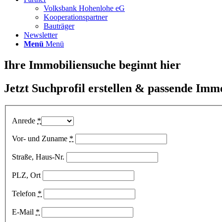
Volksbank Hohenlohe eG
Kooperationspartner
Bauträger
Newsletter
Menü
Menü
Ihre Immobiliensuche beginnt hier
Jetzt Suchprofil erstellen & passende Imm
Anrede
*
Vor- und Zuname
*
Straße, Haus-Nr.
PLZ, Ort
Telefon
*
E-Mail
*