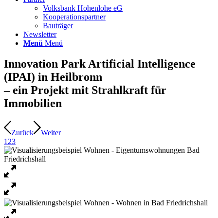
Volksbank Hohenlohe eG
Kooperationspartner
Bauträger
Newsletter
Menü
Menü
Innovation Park Artificial Intelligence
(IPAI) in Heilbronn
– ein Projekt mit Strahlkraft für
Immobilien
Zurück
Weiter
1
2
3