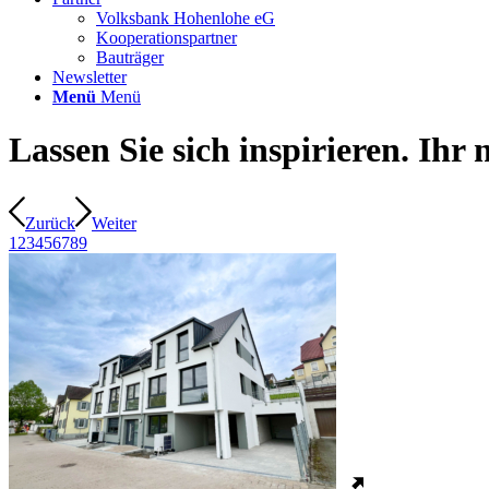
Volksbank Hohenlohe eG
Kooperationspartner
Bauträger
Newsletter
Menü
Menü
Lassen Sie sich inspirieren. Ihr 
Zurück
Weiter
1
2
3
4
5
6
7
8
9