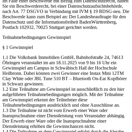
Im Falle einer Beschwerde mit Bezug zum Datenschutzrecht, haben
Sie ein Beschwerderecht, bei einer Datenschutzaufsichtsbehörde,
nach Art. 77 DSGVO in Verbindung mit IVM § 19 BDSG-neu. Die
Beschwerde kann zum Beispiel an: Der Landesbeauftragte für den
Datenschutz und die Informationsfreiheit BadenWürttemberg,
Postfach 102932, 70025 Stuttgart gerichtet werden.
Teilnahmebedingungen Gewinnspiel
§ 1 Gewinnspiel
1.1 Die Volksbank Immobilien GmbH, Bahnhofstraße 24, 74613
Öhringen veranstaltet im am 18.11.2025 von 9 bis 16 Uhr ein
Gewinnspiel am Campus in Schwäbisch Hall der Hochschule
Heilbronn. Dabei können zwei Gewinner eine Instax Mini 12TM
Clay White oder JBL Tune 510 BT – Bluetooth On-Ear Kopfhörer
in Schwarz gewinnen.
1.2 Eine Teilnahme am Gewinnspiel ist ausschließlich zu den hier
aufgeführten Teilnahmebedingungen möglich. Mit der Teilnahme
am Gewinnspiel erkennt der Teilnehmer diese
Teilnahmebedingungen ausdrücklich und ohne Ausschlüsse an.
1.3 Die Teilnahme ist nicht vom Erwerb einer Ware oder
Inanspruchnahme einer Dienstleistung vom Veranstalter abhängig.
Der Erwerb einer Ware oder die Inanspruchnahme einer
Dienstleistung erhöhen die Gewinnchancen nicht.
1.4 Die Teilnahme an dem Gewinnspiel erfolgt durch die Abgabe